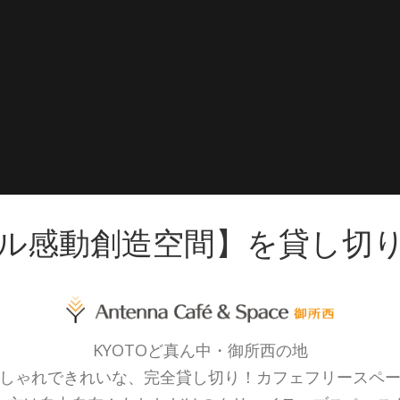
ル感動創造空間】を貸し切
KYOTOど真ん中・御所西の地
しゃれできれいな、完全貸し切り！カフェフリースペ