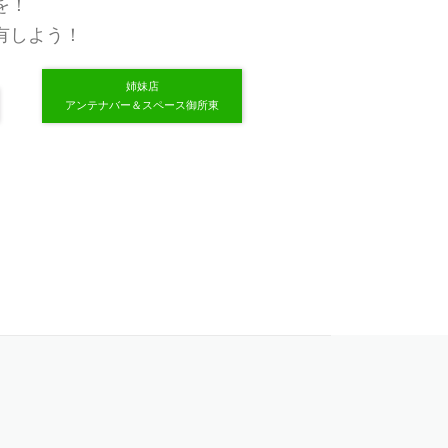
を！
有しよう！
姉妹店
アンテナバー＆スペース御所東