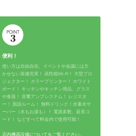
便利！
使い方は自由自在。イベントや会議には欠
かせない装備充実！ 高性能Wi-Fi！ 大型プロ
ジェクター！ カラープリンター！ ホワイト
ボード！ キッチンやキッチン用品、グラス
や食器！ 音響アンプシステム！ レジスタ
ー！ 面談ルーム！ 無料ドリンク！水素水サ
ーバー（水もお湯も）！ 電源多数、延長コ
ード！ などすべて料金内で使用可能！
店内機器設備についてをご覧ください。