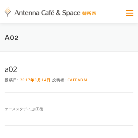
コンテンツへスキップ
メニュ
A02
HOME
BLOG
WHAT’S ANTENNA?
SPACE
RESERVATION
CASE STUDY
CHARGE
SCHEDULE
FAQ
ACCESS
RECRUIT
a02
投稿日:
2017年3月14日
投稿者:
CAFEADM
ケーススタディ_加工後