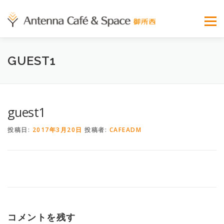
コンテンツへスキップ
メニュ
GUEST1
HOME
BLOG
WHAT’S ANTENNA?
SPACE
RESERVATION
CASE STUDY
CHARGE
SCHEDULE
FAQ
ACCESS
RECRUIT
guest1
投稿日:
2017年3月20日
投稿者:
CAFEADM
コメントを残す